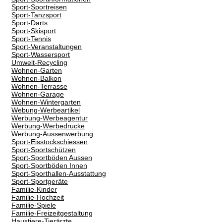
Sport-Sportreisen
Sport-Tanzsport
Sport-Darts
Sport-Skisport
Sport-Tennis
Sport-Veranstaltungen
Sport-Wassersport
Umwelt-Recycling
Wohnen-Garten
Wohnen-Balkon
Wohnen-Terrasse
Wohnen-Garage
Wohnen-Wintergarten
Webung-Werbeartikel
Werbung-Werbeagentur
Werbung-Werbedrucke
Werbung-Aussenwerbung
Sport-Eisstockschiessen
Sport-Sportschützen
Sport-Sportböden Aussen
Sport-Sportböden Innen
Sport-Sporthallen-Ausstattung
Sport-Sportgeräte
Familie-Kinder
Familie-Hochzeit
Familie-Spiele
Familie-Freizeitgestaltung
Haustiere-Tierärzte