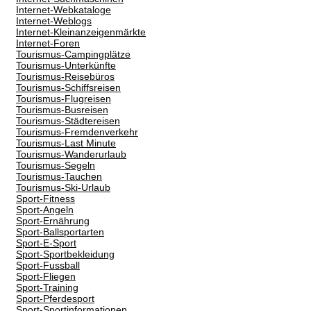
Internet-Webkataloge
Internet-Weblogs
Internet-Kleinanzeigenmärkte
Internet-Foren
Tourismus-Campingplätze
Tourismus-Unterkünfte
Tourismus-Reisebüros
Tourismus-Schiffsreisen
Tourismus-Flugreisen
Tourismus-Busreisen
Tourismus-Städtereisen
Tourismus-Fremdenverkehr
Tourismus-Last Minute
Tourismus-Wanderurlaub
Tourismus-Segeln
Tourismus-Tauchen
Tourismus-Ski-Urlaub
Sport-Fitness
Sport-Angeln
Sport-Ernährung
Sport-Ballsportarten
Sport-E-Sport
Sport-Sportbekleidung
Sport-Fussball
Sport-Fliegen
Sport-Training
Sport-Pferdesport
Sport-Sportinformationen