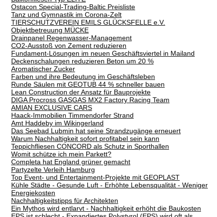
Ostacon Special-Trading-Baltic Preisliste
Tanz und Gymnastik im Corona-Zelt
TIERSCHUTZVEREIN EMILS GLÜCKSFELLE e.V.
Objektbetreuung MÜCKE
Drainpanel Regenwasser-Management
CO2-Ausstoß von Zement reduzieren
Fundament-Lösungen im neuen Geschäftsviertel in Mailand
Deckenschalungen reduzieren Beton um 20 %
Aromatischer Zucker
Farben und ihre Bedeutung im Geschäftsleben
Runde Säulen mit GEOTUB 44 % schneller bauen
Lean Construction der Ansatz für Bauprojekte
DIGA Procross GASGAS MX2 Factory Racing Team
AMIAN EXCLUSIVE CARS
Haack-Immobilien Timmendorfer Strand
Amt Haddeby im Wikingerland
Das Seebad Lubmin hat seine Strandzugänge erneuert
Warum Nachhaltigkeit sofort profitabel sein kann
Teppichfliesen CONCORD als Schutz in Sporthallen
Womit schütze ich mein Parkett?
Completa hat England grüner gemacht
Partyzelte Verleih Hamburg
Top Event- und Entertainment-Projekte mit GEOPLAST
Kühle Städte - Gesunde Luft - Erhöhte Lebensqualität - Weniger
Energiekosten
Nachhaltigkeitstipps für Architekten
Ein Mythos wird entlarvt - Nachhaltigkeit erhöht die Baukosten
EPS ist schlecht - Expandiertes Polystyrol (EPS) wird oft als