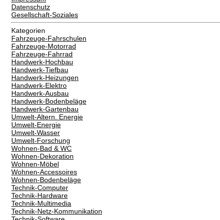
Datenschutz
Gesellschaft-Soziales
Kategorien
Fahrzeuge-Fahrschulen
Fahrzeuge-Motorrad
Fahrzeuge-Fahrrad
Handwerk-Hochbau
Handwerk-Tiefbau
Handwerk-Heizungen
Handwerk-Elektro
Handwerk-Ausbau
Handwerk-Bodenbeläge
Handwerk-Gartenbau
Umwelt-Altern. Energie
Umwelt-Energie
Umwelt-Wasser
Umwelt-Forschung
Wohnen-Bad & WC
Wohnen-Dekoration
Wohnen-Möbel
Wohnen-Accessoires
Wohnen-Bodenbeläge
Technik-Computer
Technik-Hardware
Technik-Multimedia
Technik-Netz-Kommunikation
Technik-Software