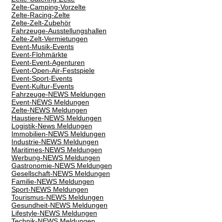
Zelte-Camping-Vorzelte
Zelte-Racing-Zelte
Zelte-Zelt-Zubehör
Fahrzeuge-Ausstellungshallen
Zelte-Zelt-Vermietungen
Event-Musik-Events
Event-Flohmärkte
Event-Event-Agenturen
Event-Open-Air-Festspiele
Event-Sport-Events
Event-Kultur-Events
Fahrzeuge-NEWS Meldungen
Event-NEWS Meldungen
Zelte-NEWS Meldungen
Haustiere-NEWS Meldungen
Logistik-News Meldungen
Immobilien-NEWS Meldungen
Industrie-NEWS Meldungen
Maritimes-NEWS Meldungen
Werbung-NEWS Meldungen
Gastronomie-NEWS Meldungen
Gesellschaft-NEWS Meldungen
Familie-NEWS Meldungen
Sport-NEWS Meldungen
Tourismus-NEWS Meldungen
Gesundheit-NEWS Meldungen
Lifestyle-NEWS Meldungen
Technik-NEWS Meldungen