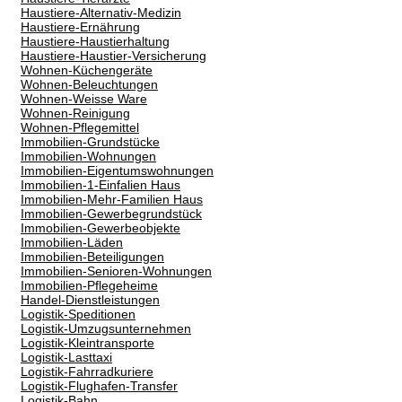
Haustiere-Alternativ-Medizin
Haustiere-Ernährung
Haustiere-Haustierhaltung
Haustiere-Haustier-Versicherung
Wohnen-Küchengeräte
Wohnen-Beleuchtungen
Wohnen-Weisse Ware
Wohnen-Reinigung
Wohnen-Pflegemittel
Immobilien-Grundstücke
Immobilien-Wohnungen
Immobilien-Eigentumswohnungen
Immobilien-1-Einfalien Haus
Immobilien-Mehr-Familien Haus
Immobilien-Gewerbegrundstück
Immobilien-Gewerbeobjekte
Immobilien-Läden
Immobilien-Beteiligungen
Immobilien-Senioren-Wohnungen
Immobilien-Pflegeheime
Handel-Dienstleistungen
Logistik-Speditionen
Logistik-Umzugsunternehmen
Logistik-Kleintransporte
Logistik-Lasttaxi
Logistik-Fahrradkuriere
Logistik-Flughafen-Transfer
Logistik-Bahn