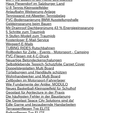
Haus Piesendorf im Salzburger Land
U-8 Tennis-Kleinspielfelder
Anlaufbahn Weitsprung-Anlage
Tenniswand mit Allwetter-Tennisbelag
PVC-Bodensanierung BMW Ausstellungshalle
Geldeinsparung beim Bauen
Mit Drainroof Dachbegrünung 43 % Energieeinsparung
5 Schritte zum Traumjob
9-Stufen-Modell zum Traumjob
Kostenloser E-Mail-Service
Wegwerf-E-Mails
TUBING RIDES Rutschbahnen
Rollboden für Zelte - Events - Motorsport - Camping
PVC-Fliesen mit 4-C-Druck
Neuartige Betondeckenschalungen
Selbstklebende Teppich-Schutzfolie Carpet Cover
Doppelstegplatten Multi Board
Türlaibungen und Handläufe schützen
Wohnhandwerker und Multi Board
Zeltboden im Motorsport-Fahrerlager
Wie Fundamente der Antike: MODULO
Neues Basketball-Kleinspielfeld für Schulhof
Geoplast für Agritecture in der Praxis
Die häufigsten Fehler in der Bauplanung
Die Geoplast Space City Solutions sind da!
Edle Garne und bezaubernde Handarbeiten
Terrassenfliesen Typ ELITE
Balkonfliesen Typ ELITE