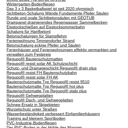
Wintergarten-Bodenfliesen
Das 3 x 3 Basketballspiel ist seit 2020 olympisch
Sichtbeton-Schalung Wände Fundamente Pfeiler Säulen
Runde und ovale Sichtbetonsäulen mit GEOTUB
Drainpanel drainierendes Regenwasser Sammelbecken
Eisstockschießen auf Eisstocksommerbahn
Schalung für Hanfbetont
Betonschalungen für Stampflehm
Ferienwohnung Timmendorfer Strand
Betonschalung eckige Pfeiler und Säulen
Ferienhäuser und Ferienwohnungen effektiv vermarkten und
verwalten zum Festpreis
Regupol® Bautenschutzmatten
Regupol® resist solar AK Schutzschicht
Schutz- und Drainageschicht Regupol® drain plus
Regupol® resist FH Bautenschutzbahn
Regupol® resist solar FH AK
Bautenschutzmatte Typ Regupol® resist 9510
Bautenschutzmatte Typ Regupol® hot plus
Bautenschutzmatte Typ Regupol® stabi plus
Regupol® Gehwegplatten
Regupol® Dach- und Gehwegplatten
Schnee-Ersatz in Skigebieten
Wurzelschutz unter Straßen
Wasserbeständigkeit verbessert Einfamilienhäusern
Training auf kleinem Sportboden
PVC-Industrie-Bodenfliesen
Der PVC-Boden in der Höhle des Mannes