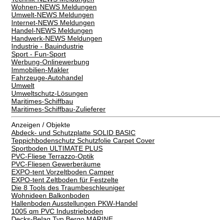
Wohnen-NEWS Meldungen
Umwelt-NEWS Meldungen
Internet-NEWS Meldungen
Handel-NEWS Meldungen
Handwerk-NEWS Meldungen
Industrie - Bauindustrie
Sport - Fun-Sport
Werbung-Onlinewerbung
Immobilien-Makler
Fahrzeuge-Autohandel
Umwelt
Umweltschutz-Lösungen
Maritimes-Schiffbau
Maritimes-Schiffbau-Zulieferer
Anzeigen / Objekte
Abdeck- und Schutzplatte SOLID BASIC
Teppichbodenschutz Schutzfolie Carpet Cover
Sportboden ULTIMATE PLUS
PVC-Fliese Terrazzo-Optik
PVC-Fliesen Gewerberäume
EXPO-tent Vorzeltboden Camper
EXPO-tent Zeltboden für Festzelte
Die 8 Tools des Traumbeschleuniger
Wohnideen Balkonboden
Hallenboden Ausstellungen PKW-Handel
1005 qm PVC Industrieboden
Decks-Belag Typ Bergo MARINE