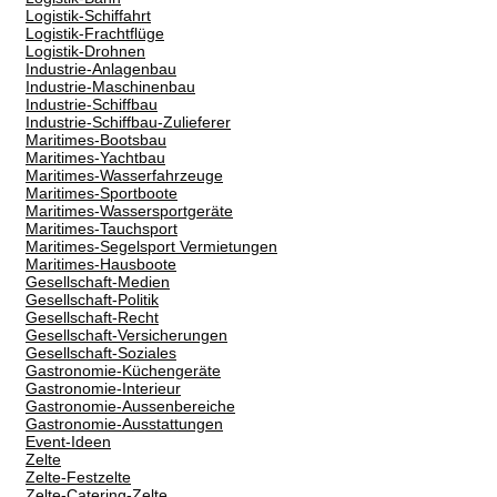
Logistik-Schiffahrt
Logistik-Frachtflüge
Logistik-Drohnen
Industrie-Anlagenbau
Industrie-Maschinenbau
Industrie-Schiffbau
Industrie-Schiffbau-Zulieferer
Maritimes-Bootsbau
Maritimes-Yachtbau
Maritimes-Wasserfahrzeuge
Maritimes-Sportboote
Maritimes-Wassersportgeräte
Maritimes-Tauchsport
Maritimes-Segelsport Vermietungen
Maritimes-Hausboote
Gesellschaft-Medien
Gesellschaft-Politik
Gesellschaft-Recht
Gesellschaft-Versicherungen
Gesellschaft-Soziales
Gastronomie-Küchengeräte
Gastronomie-Interieur
Gastronomie-Aussenbereiche
Gastronomie-Ausstattungen
Event-Ideen
Zelte
Zelte-Festzelte
Zelte-Catering-Zelte