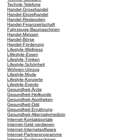
Technik-Telefone
Handel-Grosshandel
Handel-Einzelhandel
Handel-Restposten
Handel-Finanzwirtschaft
Fahrzeuge-Baumaschinen
Handel-Messen
Handel-Börse
Handel-Förderung
Lifestyle-Wellness
Llifestyle-Essen
Lifestyle-Trinken
Lifestyle-Schönheit
Wohnen-Umzug
Lifestyle-Mode
Lifestyle-Konzerte
Lifestyle-Events
Gesundheit-Ärzte
Gesundheit-Heilkunde
Gesundheit-Apotheken
Gesundheit-Diät
Gesundheit-Ernährung
Gesundheit-Alternativmedizin
Internet-Kontaktportale
Internet-Geld verdienen
Internet-Internetsoftware
Internet-Partnerprogramme
Internet-Suchmaschinen