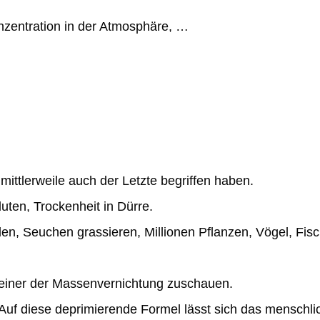
nzentration in der Atmosphäre, …
Event
Preisliste
Gesellschaft-Soziales
 mittlerweile auch
der Letzte begriffen haben.
luten, Trockenheit in Dürre.
n, Seuchen grassieren, Millionen Pflanzen, Vögel, Fis
ibeiner der Massenvernichtung zuschauen.
Auf diese deprimierende Formel lässt sich das menschl