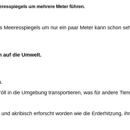
eresspiegels um mehrere Meter führen.
Wohnen
Technik
des Meeresspiegels um nur ein paar
Meter kann schon seh
Lifestyle
Tourismus
 auf die Umwelt.
Gastronomie
Werbung
n.
Industrie
öll in die Umgebung
transportieren, was für andere Tie
Immobilien
und akribisch erforscht worden wie die Erderhitzung, i
Haustiere
Zelte