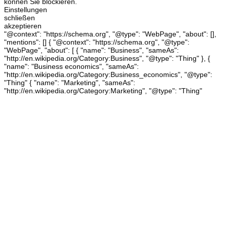
können Sie blockieren.
Einstellungen
schließen
akzeptieren
"@context": "https://schema.org", "@type": "WebPage", "about": [],
"mentions": [] { "@context": "https://schema.org", "@type":
"WebPage", "about": [ { "name": "Business", "sameAs":
"http://en.wikipedia.org/Category:Business", "@type": "Thing" }, {
"name": "Business economics", "sameAs":
"http://en.wikipedia.org/Category:Business_economics", "@type":
"Thing" { "name": "Marketing", "sameAs":
"http://en.wikipedia.org/Category:Marketing", "@type": "Thing"