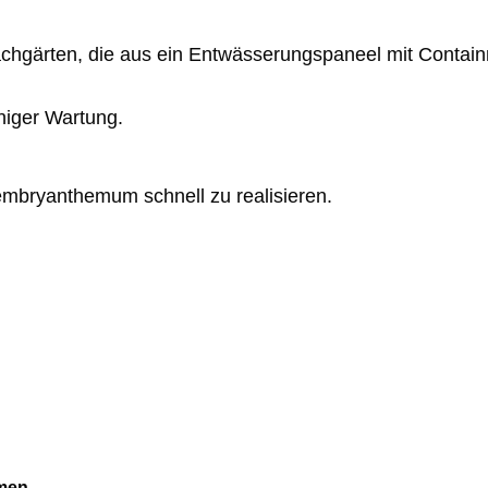
hgärten, die aus ein Entwässerungspaneel mit Containm
.
niger Wartung.
bryanthemum schnell zu realisieren.
rmen