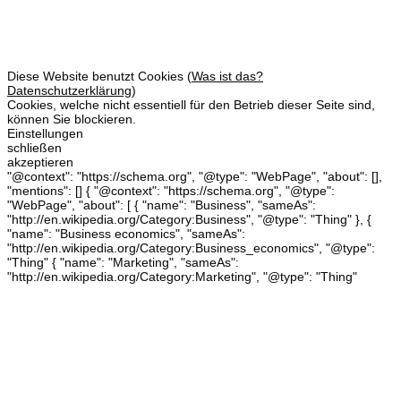
SOFTWARE BY ROYALART®
Diese Website benutzt Cookies (
Was ist das?
Datenschutzerklärung
)
Cookies, welche nicht essentiell für den Betrieb dieser Seite sind,
können Sie blockieren.
Einstellungen
schließen
akzeptieren
"@context": "https://schema.org", "@type": "WebPage", "about": [],
"mentions": [] { "@context": "https://schema.org", "@type":
"WebPage", "about": [ { "name": "Business", "sameAs":
"http://en.wikipedia.org/Category:Business", "@type": "Thing" }, {
"name": "Business economics", "sameAs":
"http://en.wikipedia.org/Category:Business_economics", "@type":
"Thing" { "name": "Marketing", "sameAs":
"http://en.wikipedia.org/Category:Marketing", "@type": "Thing"