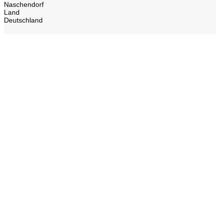
Naschendorf
Land
Deutschland
Impressum
Datenschutz
Gesellschaft-Soziales
Kontakt
NEWS
HOME
PREISLISTE
Eisstock-Sommerbahn
Sportboden 3 x 3 Basketballspiel
SKIPORT OHNE SCHNEE
Tenniswand mit Allwetter-Tennisbelag
Tennisplätze für U-8-Tennis-Nachwuchs