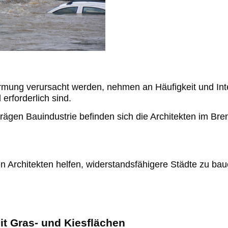
Wohnen
Technik
Lifestyle
Tourismus
ärmung verursacht werden, nehmen an Häufigkeit und Int
erforderlich sind.
Gastronomie
ägen Bauindustrie befinden sich die Architekten im Bre
Werbung
Industrie
 Architekten helfen, widerstandsfähigere Städte zu baue
Immobilien
Haustiere
t Gras- und Kiesflächen
Zelte